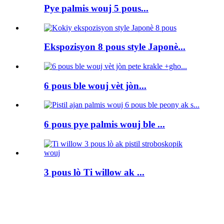
Pye palmis wouj 5 pous...
Ekspozisyon 8 pous style Japonè...
6 pous ble wouj vèt jòn...
6 pous pye palmis wouj ble ...
3 pous lò Ti willow ak ...