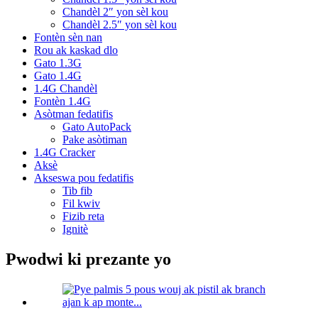
Chandèl 2″ yon sèl kou
Chandèl 2.5″ yon sèl kou
Fontèn sèn nan
Rou ak kaskad dlo
Gato 1.3G
Gato 1.4G
1.4G Chandèl
Fontèn 1.4G
Asòtman fedatifis
Gato AutoPack
Pake asòtiman
1.4G Cracker
Aksè
Akseswa pou fedatifis
Tib fib
Fil kwiv
Fizib reta
Ignitè
Pwodwi ki prezante yo