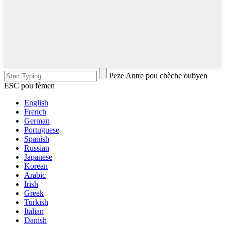
Peze Antre pou chèche oubyen
ESC pou fèmen
English
French
German
Portuguese
Spanish
Russian
Japanese
Korean
Arabic
Irish
Greek
Turkish
Italian
Danish