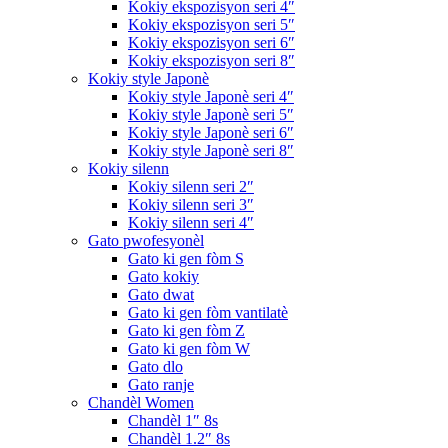
Kokiy ekspozisyon seri 4″
Kokiy ekspozisyon seri 5″
Kokiy ekspozisyon seri 6″
Kokiy ekspozisyon seri 8″
Kokiy style Japonè
Kokiy style Japonè seri 4″
Kokiy style Japonè seri 5″
Kokiy style Japonè seri 6″
Kokiy style Japonè seri 8″
Kokiy silenn
Kokiy silenn seri 2″
Kokiy silenn seri 3″
Kokiy silenn seri 4″
Gato pwofesyonèl
Gato ki gen fòm S
Gato kokiy
Gato dwat
Gato ki gen fòm vantilatè
Gato ki gen fòm Z
Gato ki gen fòm W
Gato dlo
Gato ranje
Chandèl Women
Chandèl 1″ 8s
Chandèl 1.2″ 8s