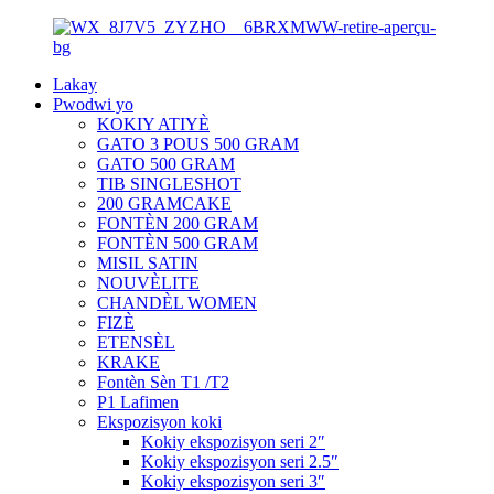
Lakay
Pwodwi yo
KOKIY ATIYÈ
GATO 3 POUS 500 GRAM
GATO 500 GRAM
TIB SINGLESHOT
200 GRAMCAKE
FONTÈN 200 GRAM
FONTÈN 500 GRAM
MISIL SATIN
NOUVÈLITE
CHANDÈL WOMEN
FIZÈ
ETENSÈL
KRAKE
Fontèn Sèn T1 /T2
P1 Lafimen
Ekspozisyon koki
Kokiy ekspozisyon seri 2″
Kokiy ekspozisyon seri 2.5″
Kokiy ekspozisyon seri 3″