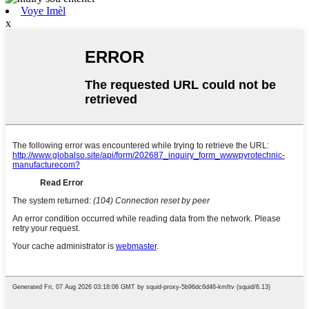
Voye Imèl
x