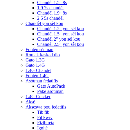
Chandèl 1.5″ 8s
1.9 7s chandèl
Chandèl 1.9″ 8s
2.5 5s chandèl
Chandèl yon sèl kou
Chandèl 1.2″ yon sèl kou
Chandèl 1.5″ yon sèl kou
Chandèl 2″ yon sèl kou
Chandèl 2.5″ yon sèl kou
Fontèn sèn nan
Rou ak kaskad dlo
Gato 1.3G
Gato 1.4G
1.4G Chandèl
Fontèn 1.4G
Asòtman fedatifis
Gato AutoPack
Pake asòtiman
1.4G Cracker
Aksè
Akseswa pou fedatifis
Tib fib
Fil kwiv
Fizib reta
Ignitè