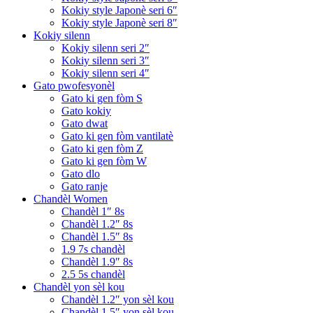
Kokiy style Japonè seri 6″
Kokiy style Japonè seri 8″
Kokiy silenn
Kokiy silenn seri 2″
Kokiy silenn seri 3″
Kokiy silenn seri 4″
Gato pwofesyonèl
Gato ki gen fòm S
Gato kokiy
Gato dwat
Gato ki gen fòm vantilatè
Gato ki gen fòm Z
Gato ki gen fòm W
Gato dlo
Gato ranje
Chandèl Women
Chandèl 1″ 8s
Chandèl 1.2″ 8s
Chandèl 1.5″ 8s
1.9 7s chandèl
Chandèl 1.9″ 8s
2.5 5s chandèl
Chandèl yon sèl kou
Chandèl 1.2″ yon sèl kou
Chandèl 1.5″ yon sèl kou