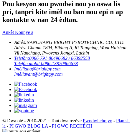
Pou kesyon sou pwodwi nou yo oswa lis
pri, tanpri kite imèl ou ban nou epi n ap
kontakte w nan 24 èdtan.
Ankèt Kounye a
Adrès:
NANCHANG BRIGHT PYROTECHNIC CO.,LTD.
Adrès: Chanm 1804, Bilding A, Ri Tangning, Wout Huizhan,
Vil Nanchang, Pwovens Jiangxi, Lachin
Telefòn:
0086-791-86496682 / 86392558
Telefòn mobil:
0086-13870966678
Imèl
liang@brightpy.com
Imèl
lavant@brightpy.com
© Dwa otè - 2010-2021 : Tout dwa rezève.
Pwodwi cho yo
-
Plan sit
la
-
PI GWO BLOG LA
-
PI GWO RECHÈCH