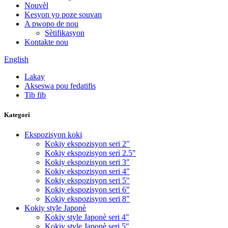
Nouvèl
Kesyon yo poze souvan
A pwopo de nou
Sètifikasyon
Kontakte nou
English
Lakay
Akseswa pou fedatifis
Tib fib
Kategori
Ekspozisyon koki
Kokiy ekspozisyon seri 2″
Kokiy ekspozisyon seri 2.5″
Kokiy ekspozisyon seri 3″
Kokiy ekspozisyon seri 4″
Kokiy ekspozisyon seri 5″
Kokiy ekspozisyon seri 6″
Kokiy ekspozisyon seri 8″
Kokiy style Japonè
Kokiy style Japonè seri 4″
Kokiy style Japonè seri 5″