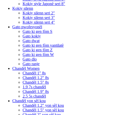
Kokiy style Japonè seri 8″
Kokiy silenn
Kokiy silenn seri 2″
Kokiy silenn seri 3″
Kokiy silenn seri 4″
Gato pwofesyonèl
Gato ki gen fòm S
Gato kokiy
Gato dwat
Gato ki gen fòm vantilatè
Gato ki gen fòm Z
Gato ki gen fòm W
Gato dlo
Gato ranje
Chandèl Women
Chandèl 1″ 8s
Chandèl 1.2″ 8s
Chandèl 1.5″ 8s
1.9 7s chandèl
Chandèl 1.9″ 8s
2.5 5s chandèl
Chandèl yon sèl kou
Chandèl 1.2″ yon sèl kou
Chandèl 1.5″ yon sèl kou
Chandèl 2″ yon sèl kou