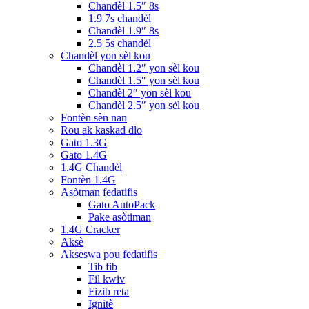
Chandèl 1.5″ 8s
1.9 7s chandèl
Chandèl 1.9″ 8s
2.5 5s chandèl
Chandèl yon sèl kou
Chandèl 1.2″ yon sèl kou
Chandèl 1.5″ yon sèl kou
Chandèl 2″ yon sèl kou
Chandèl 2.5″ yon sèl kou
Fontèn sèn nan
Rou ak kaskad dlo
Gato 1.3G
Gato 1.4G
1.4G Chandèl
Fontèn 1.4G
Asòtman fedatifis
Gato AutoPack
Pake asòtiman
1.4G Cracker
Aksè
Akseswa pou fedatifis
Tib fib
Fil kwiv
Fizib reta
Ignitè