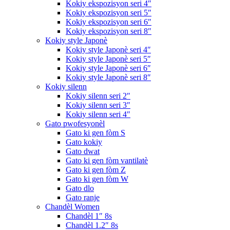
Kokiy ekspozisyon seri 4″
Kokiy ekspozisyon seri 5″
Kokiy ekspozisyon seri 6″
Kokiy ekspozisyon seri 8″
Kokiy style Japonè
Kokiy style Japonè seri 4″
Kokiy style Japonè seri 5″
Kokiy style Japonè seri 6″
Kokiy style Japonè seri 8″
Kokiy silenn
Kokiy silenn seri 2″
Kokiy silenn seri 3″
Kokiy silenn seri 4″
Gato pwofesyonèl
Gato ki gen fòm S
Gato kokiy
Gato dwat
Gato ki gen fòm vantilatè
Gato ki gen fòm Z
Gato ki gen fòm W
Gato dlo
Gato ranje
Chandèl Women
Chandèl 1″ 8s
Chandèl 1.2″ 8s