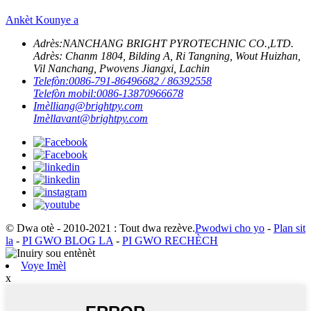
Ankèt Kounye a
Adrès:
NANCHANG BRIGHT PYROTECHNIC CO.,LTD.
Adrès: Chanm 1804, Bilding A, Ri Tangning, Wout Huizhan,
Vil Nanchang, Pwovens Jiangxi, Lachin
Telefòn:
0086-791-86496682 / 86392558
Telefòn mobil:
0086-13870966678
Imèl
liang@brightpy.com
Imèl
lavant@brightpy.com
© Dwa otè - 2010-2021 : Tout dwa rezève.
Pwodwi cho yo
-
Plan sit
la
-
PI GWO BLOG LA
-
PI GWO RECHÈCH
Voye Imèl
x