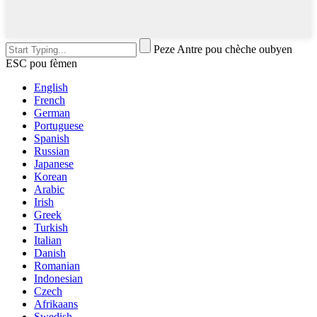
Peze Antre pou chèche oubyen
ESC pou fèmen
English
French
German
Portuguese
Spanish
Russian
Japanese
Korean
Arabic
Irish
Greek
Turkish
Italian
Danish
Romanian
Indonesian
Czech
Afrikaans
Swedish