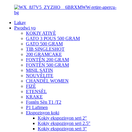
Lakay
Pwodwi yo
KOKIY ATIYÈ
GATO 3 POUS 500 GRAM
GATO 500 GRAM
TIB SINGLESHOT
200 GRAMCAKE
FONTÈN 200 GRAM
FONTÈN 500 GRAM
MISIL SATIN
NOUVÈLITE
CHANDÈL WOMEN
FIZÈ
ETENSÈL
KRAKE
Fontèn Sèn T1 /T2
P1 Lafimen
Ekspozisyon koki
Kokiy ekspozisyon seri 2″
Kokiy ekspozisyon seri 2.5″
Kokiy ekspozisyon seri 3″