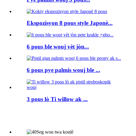
Ekspozisyon 8 pous style Japonè...
6 pous ble wouj vèt jòn...
6 pous pye palmis wouj ble ...
3 pous lò Ti willow ak ...