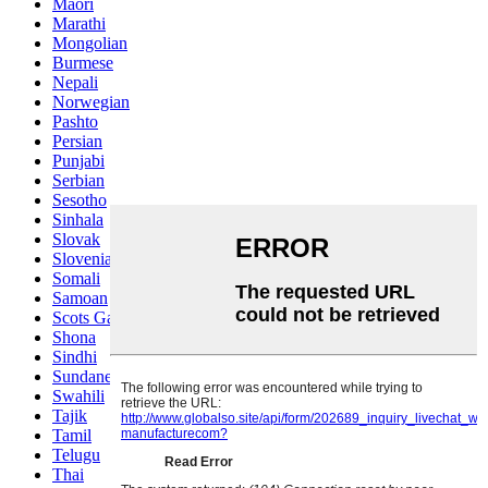
Maori
Marathi
Mongolian
Burmese
Nepali
Norwegian
Pashto
Persian
Punjabi
Serbian
Sesotho
Sinhala
Slovak
Slovenian
Somali
Samoan
Scots Gaelic
Shona
Sindhi
Sundanese
Swahili
Tajik
Tamil
Telugu
Thai