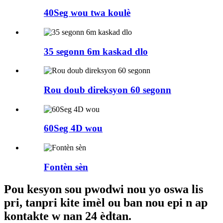
40Seg wou twa koulè
35 segonn 6m kaskad dlo
Rou doub direksyon 60 segonn
60Seg 4D wou
Fontèn sèn
Pou kesyon sou pwodwi nou yo oswa lis
pri, tanpri kite imèl ou ban nou epi n ap
kontakte w nan 24 èdtan.