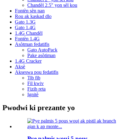
Chandèl 2.5″ yon sèl kou
Fontèn sèn nan
Rou ak kaskad dlo
Gato 1.3G
Gato 1.4G
1.4G Chandèl
Fontèn 1.4G
Asòtman fedatifis
Gato AutoPack
Pake asòtiman
1.4G Cracker
Aksè
Akseswa pou fedatifis
Tib fib
Fil kwiv
Fizib reta
Ignitè
Pwodwi ki prezante yo
Pye palmis wouj 5 pous...