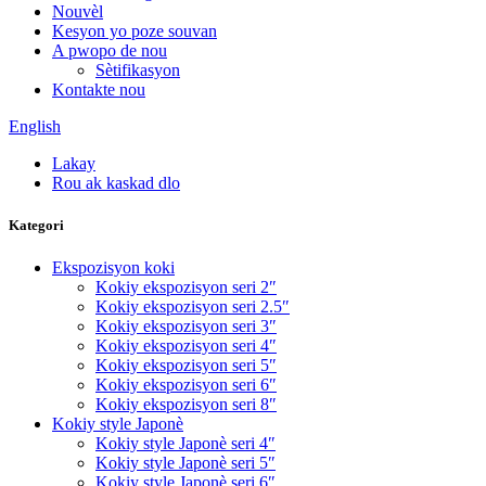
Nouvèl
Kesyon yo poze souvan
A pwopo de nou
Sètifikasyon
Kontakte nou
English
Lakay
Rou ak kaskad dlo
Kategori
Ekspozisyon koki
Kokiy ekspozisyon seri 2″
Kokiy ekspozisyon seri 2.5″
Kokiy ekspozisyon seri 3″
Kokiy ekspozisyon seri 4″
Kokiy ekspozisyon seri 5″
Kokiy ekspozisyon seri 6″
Kokiy ekspozisyon seri 8″
Kokiy style Japonè
Kokiy style Japonè seri 4″
Kokiy style Japonè seri 5″
Kokiy style Japonè seri 6″