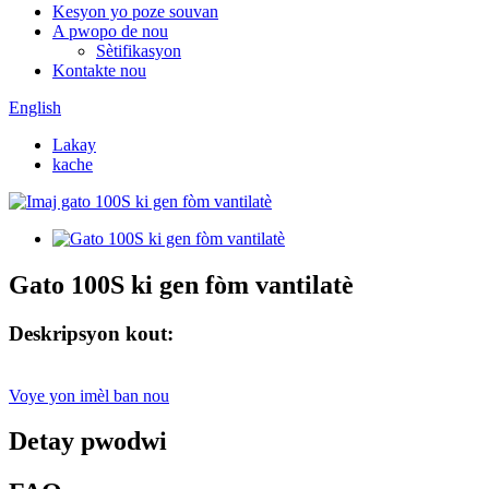
Kesyon yo poze souvan
A pwopo de nou
Sètifikasyon
Kontakte nou
English
Lakay
kache
Gato 100S ki gen fòm vantilatè
Deskripsyon kout:
Voye yon imèl ban nou
Detay pwodwi