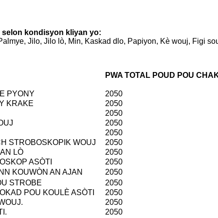
 selon kondisyon kliyan yo:
almye, Jilo, Jilo lò, Min, Kaskad dlo, Papiyon, Kè wouj, Figi so
PWA TOTAL POUD POU CHAK 
RE PYONY
2050
NY KRAKE
2050
2050
OUJ
2050
2050
ÈCH STROBOSKOPIK WOUJ
2050
 AN LÒ
2050
BOSKOP ASÒTI
2050
ENN KOUWÒN AN AJAN
2050
OU STROBE
2050
ROKAD POU KOULÈ ASÒTI
2050
 WOUJ.
2050
I.
2050