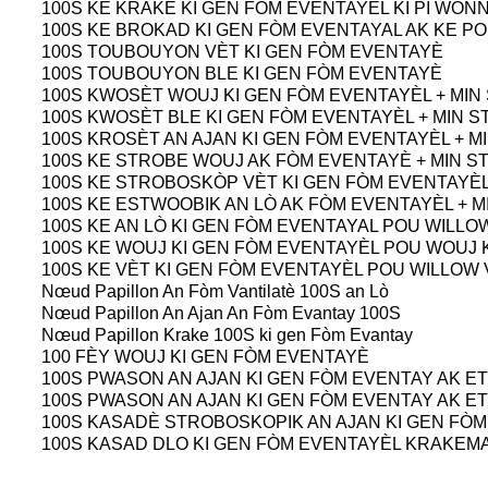
100S KE KRAKE KI GEN FÒM EVENTAYÈL KI PI WON
100S KE BROKAD KI GEN FÒM EVENTAYAL AK KE P
100S TOUBOUYON VÈT KI GEN FÒM EVENTAYÈ
100S TOUBOUYON BLE KI GEN FÒM EVENTAYÈ
100S KWOSÈT WOUJ KI GEN FÒM EVENTAYÈL + MIN
100S KWOSÈT BLE KI GEN FÒM EVENTAYÈL + MIN 
100S KROSÈT AN AJAN KI GEN FÒM EVENTAYÈL + 
100S KE STROBE WOUJ AK FÒM EVENTAYÈ + MIN S
100S KE STROBOSKÒP VÈT KI GEN FÒM EVENTAYÈ
100S KE ESTWOOBIK AN LÒ AK FÒM EVENTAYÈL + M
100S KE AN LÒ KI GEN FÒM EVENTAYAL POU WILLO
100S KE WOUJ KI GEN FÒM EVENTAYÈL POU WOUJ 
100S KE VÈT KI GEN FÒM EVENTAYÈL POU WILLOW 
Nœud Papillon An Fòm Vantilatè 100S an Lò
Nœud Papillon An Ajan An Fòm Evantay 100S
Nœud Papillon Krake 100S ki gen Fòm Evantay
100 FÈY WOUJ KI GEN FÒM EVENTAYÈ
100S PWASON AN AJAN KI GEN FÒM EVENTAY AK E
100S PWASON AN AJAN KI GEN FÒM EVENTAY AK E
100S KASADÈ STROBOSKOPIK AN AJAN KI GEN FÒ
100S KASAD DLO KI GEN FÒM EVENTAYÈL KRAKEM