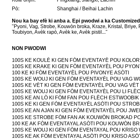
Pò:
Shanghai / Beihai Lachin
Nou ka bay efè ki anba a. Epi pwodwi a ka Customized
"Pyoni, Vag, Strobe, Kouwòn broka, Kraze, Kristal, Briye, P
Toubiyon, Avèk rapò, Avèk ke, Avèk pistil..."
NON PWODWI
100S KE KOULÈ KI GEN FÒM EVENTAYÈ POU KOLO
100S KE KRAKE KI GEN FÒM EVENTAYÈL POU PYO
100 KE KI FÒM EVENTAYÈL POU PIVONYE ASÒTI
100S KE WOUJ KI GEN FÒM EVENTAYÈL POU VAG W
100S KE VÈT KI GEN FÒM EVENTAYÈL POU VAG VÈT
100S KE WOUJ KI GEN FÒM EVENTAYÈL POU LI FL
100S KE AN LÒ KI FÒM FAN POU FLÈCH ESTWOOBIK
100S KE KI GEN FÒM EVENTAYÈL ASÒTI POU STRO
100S KE AN AJAN KI GEN FÒM EVENTAYÈL POU JW
100S KE STROBE FÒM FAN AK KOUWÒN BROKAD P
100 KE AK FÒM EVENTAYAL ASÒTI POU KOUWÒN B
100S KE WOUJ KI GEN FÒM EVENTAYAL POU KRISO
100S KE AK FÒM EVENTAYAL ASÒTI POU KRISO ASÒT