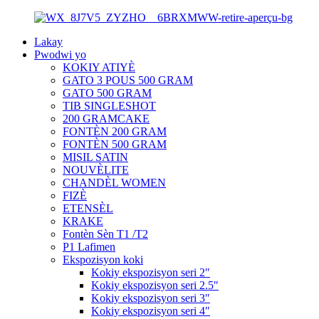
Lakay
Pwodwi yo
KOKIY ATIYÈ
GATO 3 POUS 500 GRAM
GATO 500 GRAM
TIB SINGLESHOT
200 GRAMCAKE
FONTÈN 200 GRAM
FONTÈN 500 GRAM
MISIL SATIN
NOUVÈLITE
CHANDÈL WOMEN
FIZÈ
ETENSÈL
KRAKE
Fontèn Sèn T1 /T2
P1 Lafimen
Ekspozisyon koki
Kokiy ekspozisyon seri 2″
Kokiy ekspozisyon seri 2.5″
Kokiy ekspozisyon seri 3″
Kokiy ekspozisyon seri 4″