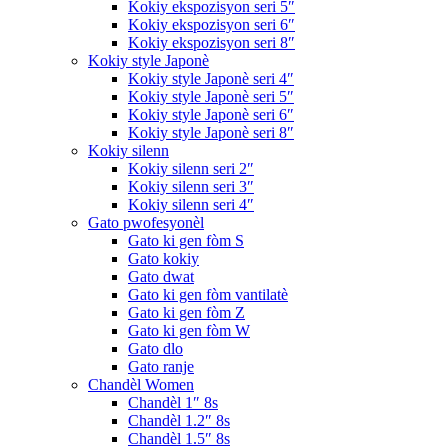
Kokiy ekspozisyon seri 5″
Kokiy ekspozisyon seri 6″
Kokiy ekspozisyon seri 8″
Kokiy style Japonè
Kokiy style Japonè seri 4″
Kokiy style Japonè seri 5″
Kokiy style Japonè seri 6″
Kokiy style Japonè seri 8″
Kokiy silenn
Kokiy silenn seri 2″
Kokiy silenn seri 3″
Kokiy silenn seri 4″
Gato pwofesyonèl
Gato ki gen fòm S
Gato kokiy
Gato dwat
Gato ki gen fòm vantilatè
Gato ki gen fòm Z
Gato ki gen fòm W
Gato dlo
Gato ranje
Chandèl Women
Chandèl 1″ 8s
Chandèl 1.2″ 8s
Chandèl 1.5″ 8s