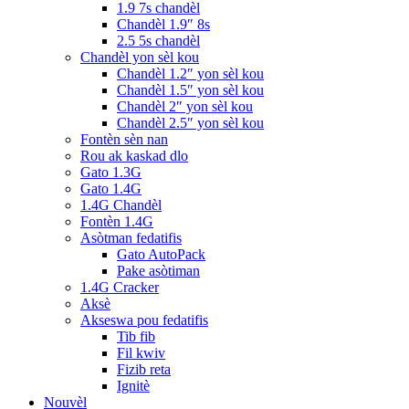
1.9 7s chandèl
Chandèl 1.9″ 8s
2.5 5s chandèl
Chandèl yon sèl kou
Chandèl 1.2″ yon sèl kou
Chandèl 1.5″ yon sèl kou
Chandèl 2″ yon sèl kou
Chandèl 2.5″ yon sèl kou
Fontèn sèn nan
Rou ak kaskad dlo
Gato 1.3G
Gato 1.4G
1.4G Chandèl
Fontèn 1.4G
Asòtman fedatifis
Gato AutoPack
Pake asòtiman
1.4G Cracker
Aksè
Akseswa pou fedatifis
Tib fib
Fil kwiv
Fizib reta
Ignitè
Nouvèl