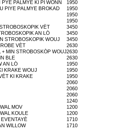
N PYE PALMYE KI PI WONN
1950
OU PIYE PALMYE BROKAD
1950
1950
1950
 STROBOSKOPIK VÈT
3450
STROBOSKOPIK AN LÒ
3450
MIN STROBOSKOPIK WOUJ
3450
TROBE VÈT
2630
L + MIN STROBOSKÒP WOUJ
2630
IN BLE
2630
W AN LÒ
1950
KI KRAKE WOUJ
1950
VÈT KI KRAKE
1950
2060
2060
2060
1240
TWAL MOV
1200
TWAL KOULE
1200
M EVENTAYÈ
1710
AN WILLOW
1710