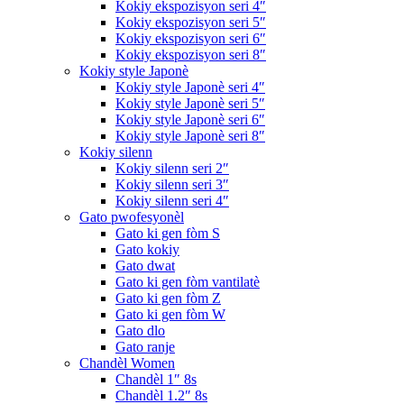
Kokiy ekspozisyon seri 4″
Kokiy ekspozisyon seri 5″
Kokiy ekspozisyon seri 6″
Kokiy ekspozisyon seri 8″
Kokiy style Japonè
Kokiy style Japonè seri 4″
Kokiy style Japonè seri 5″
Kokiy style Japonè seri 6″
Kokiy style Japonè seri 8″
Kokiy silenn
Kokiy silenn seri 2″
Kokiy silenn seri 3″
Kokiy silenn seri 4″
Gato pwofesyonèl
Gato ki gen fòm S
Gato kokiy
Gato dwat
Gato ki gen fòm vantilatè
Gato ki gen fòm Z
Gato ki gen fòm W
Gato dlo
Gato ranje
Chandèl Women
Chandèl 1″ 8s
Chandèl 1.2″ 8s