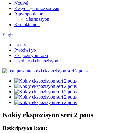
Nouvèl
Kesyon yo poze souvan
A pwopo de nou
Sètifikasyon
Kontakte nou
English
Lakay
Pwodwi yo
Ekspozisyon koki
2 seri koki ekspozisyon
Kokiy ekspozisyon seri 2 pous
Deskripsyon kout: