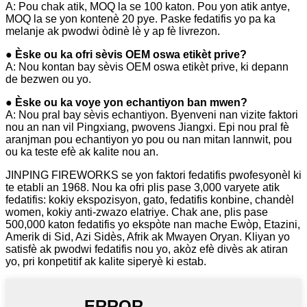
A: Pou chak atik, MOQ la se 100 katon. Pou yon atik antye,
MOQ la se yon kontenè 20 pye. Paske fedatifis yo pa ka
melanje ak pwodwi òdinè lè y ap fè livrezon.
● Èske ou ka ofri sèvis OEM oswa etikèt prive?
A: Nou kontan bay sèvis OEM oswa etikèt prive, ki depann
de bezwen ou yo.
● Èske ou ka voye yon echantiyon ban mwen?
A: Nou pral bay sèvis echantiyon. Byenveni nan vizite faktori
nou an nan vil Pingxiang, pwovens Jiangxi. Epi nou pral fè
aranjman pou echantiyon yo pou ou nan mitan lannwit, pou
ou ka teste efè ak kalite nou an.
JINPING FIREWORKS se yon faktori fedatifis pwofesyonèl ki
te etabli an 1968. Nou ka ofri plis pase 3,000 varyete atik
fedatifis: kokiy ekspozisyon, gato, fedatifis konbine, chandèl
women, kokiy anti-zwazo elatriye. Chak ane, plis pase
500,000 katon fedatifis yo ekspòte nan mache Ewòp, Etazini,
Amerik di Sid, Azi Sidès, Afrik ak Mwayen Oryan. Kliyan yo
satisfè ak pwodwi fedatifis nou yo, akòz efè divès ak atiran
yo, pri konpetitif ak kalite siperyè ki estab.