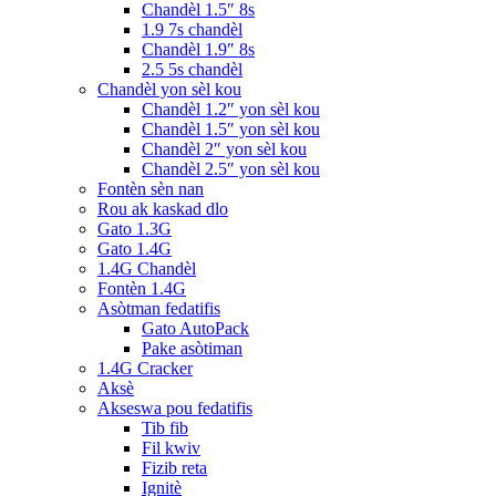
Chandèl 1.5″ 8s
1.9 7s chandèl
Chandèl 1.9″ 8s
2.5 5s chandèl
Chandèl yon sèl kou
Chandèl 1.2″ yon sèl kou
Chandèl 1.5″ yon sèl kou
Chandèl 2″ yon sèl kou
Chandèl 2.5″ yon sèl kou
Fontèn sèn nan
Rou ak kaskad dlo
Gato 1.3G
Gato 1.4G
1.4G Chandèl
Fontèn 1.4G
Asòtman fedatifis
Gato AutoPack
Pake asòtiman
1.4G Cracker
Aksè
Akseswa pou fedatifis
Tib fib
Fil kwiv
Fizib reta
Ignitè