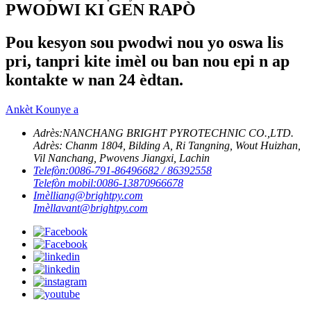
PWODWI KI GEN RAPÒ
Pou kesyon sou pwodwi nou yo oswa lis
pri, tanpri kite imèl ou ban nou epi n ap
kontakte w nan 24 èdtan.
Ankèt Kounye a
Adrès:
NANCHANG BRIGHT PYROTECHNIC CO.,LTD.
Adrès: Chanm 1804, Bilding A, Ri Tangning, Wout Huizhan,
Vil Nanchang, Pwovens Jiangxi, Lachin
Telefòn:
0086-791-86496682 / 86392558
Telefòn mobil:
0086-13870966678
Imèl
liang@brightpy.com
Imèl
lavant@brightpy.com