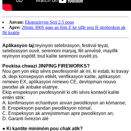
Anvan:
Ekspozisyon Seri 2.5 pous
Apre:
20mm 300S gato an fòm Z ke sifle pou fè stroboskop ak
flè krakle
Aplikasyon laj:
reyinyon selebrasyon, festival teyat,
selebrasyon ouvè, seremoni maryaj, fèt anivèsè, mayifik
reyinyon espòtif, tout kalite seremoni ouvèti jis.
Poukisa chwazi JINPING FIREWORKS?
Nou gen yon ekip sèvis pwofesyonèl ak ini, ki estab, ki travay
di, depi konsepsyon etikèt, verifikasyon kalite, aplikasyon
nimewo EX, aplikasyon nimewo CE, devlopman nouvo
pwodwi ak anbake elatriye.
Ekip enspeksyon pwofesyonèl ki ofri sèvis kontwòl kalite
entèn strik:
A. konfimasyon echantiyon anvan pwodiksyon an kòmanse;
B. Enspeksyon pandan pwodiksyon nòmal;
C. Enspeksyon ak anrejistreman apre pwodiksyon an;
D. Garanti livrezon alè
● Ki kantite minimòm pou chak atik?