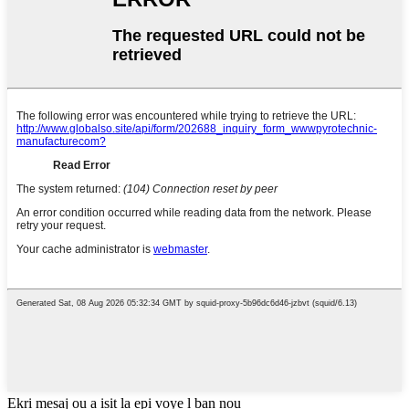
Ekri mesaj ou a isit la epi voye l ban nou