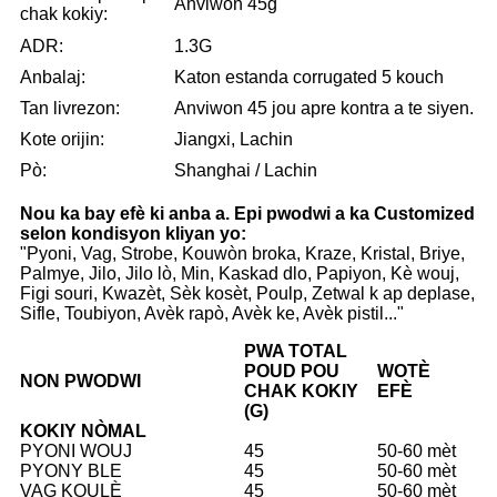
Anviwon 45g
chak kokiy:
ADR:
1.3G
Anbalaj:
Katon estanda corrugated 5 kouch
Tan livrezon:
Anviwon 45 jou apre kontra a te siyen.
Kote orijin:
Jiangxi, Lachin
Pò:
Shanghai / Lachin
Nou ka bay efè ki anba a. Epi pwodwi a ka Customized
selon kondisyon kliyan yo:
"Pyoni, Vag, Strobe, Kouwòn broka, Kraze, Kristal, Briye,
Palmye, Jilo, Jilo lò, Min, Kaskad dlo, Papiyon, Kè wouj,
Figi souri, Kwazèt, Sèk kosèt, Poulp, Zetwal k ap deplase,
Sifle, Toubiyon, Avèk rapò, Avèk ke, Avèk pistil..."
PWA TOTAL
POUD POU
WOTÈ
NON PWODWI
CHAK KOKIY
EFÈ
(G)
KOKIY NÒMAL
PYONI WOUJ
45
50-60 mèt
PYONY BLE
45
50-60 mèt
VAG KOULÈ
45
50-60 mèt