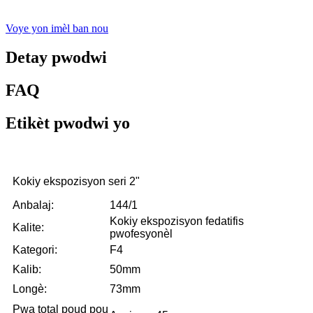
Voye yon imèl ban nou
Detay pwodwi
FAQ
Etikèt pwodwi yo
Kokiy ekspozisyon seri 2"
Anbalaj:
144/1
Kokiy ekspozisyon fedatifis
Kalite:
pwofesyonèl
Kategori:
F4
Kalib:
50mm
Longè:
73mm
Pwa total poud pou