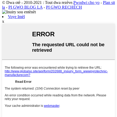
© Dwa otè - 2010-2021 : Tout dwa rezève.
Pwodwi cho yo
-
Plan sit
la
-
PI GWO BLOG LA
-
PI GWO RECHÈCH
Voye Imèl
x