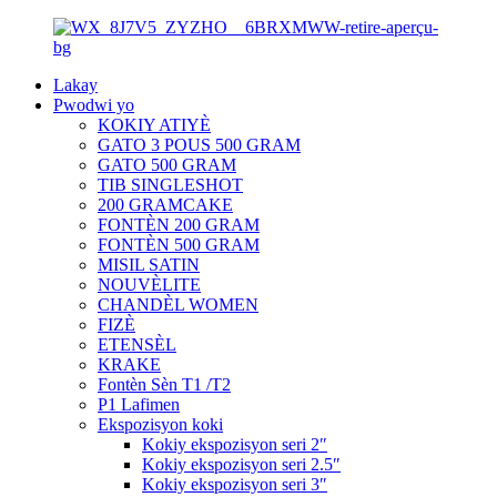
Lakay
Pwodwi yo
KOKIY ATIYÈ
GATO 3 POUS 500 GRAM
GATO 500 GRAM
TIB SINGLESHOT
200 GRAMCAKE
FONTÈN 200 GRAM
FONTÈN 500 GRAM
MISIL SATIN
NOUVÈLITE
CHANDÈL WOMEN
FIZÈ
ETENSÈL
KRAKE
Fontèn Sèn T1 /T2
P1 Lafimen
Ekspozisyon koki
Kokiy ekspozisyon seri 2″
Kokiy ekspozisyon seri 2.5″
Kokiy ekspozisyon seri 3″