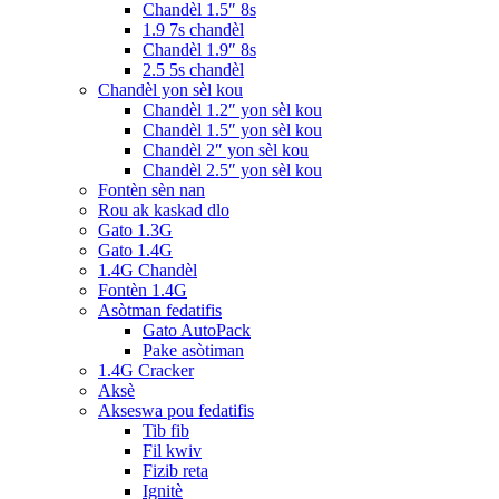
Chandèl 1.5″ 8s
1.9 7s chandèl
Chandèl 1.9″ 8s
2.5 5s chandèl
Chandèl yon sèl kou
Chandèl 1.2″ yon sèl kou
Chandèl 1.5″ yon sèl kou
Chandèl 2″ yon sèl kou
Chandèl 2.5″ yon sèl kou
Fontèn sèn nan
Rou ak kaskad dlo
Gato 1.3G
Gato 1.4G
1.4G Chandèl
Fontèn 1.4G
Asòtman fedatifis
Gato AutoPack
Pake asòtiman
1.4G Cracker
Aksè
Akseswa pou fedatifis
Tib fib
Fil kwiv
Fizib reta
Ignitè