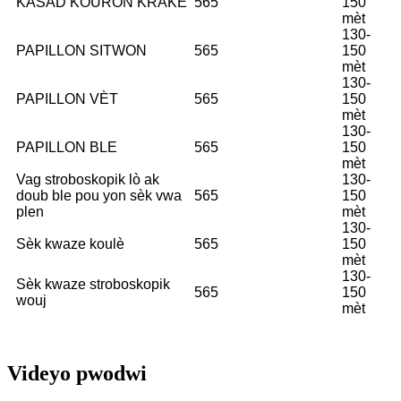
KASAD KOURÒN KRAKE
565
150
mèt
130-
PAPILLON SITWON
565
150
mèt
130-
PAPILLON VÈT
565
150
mèt
130-
PAPILLON BLE
565
150
mèt
Vag stroboskopik lò ak
130-
doub ble pou yon sèk vwa
565
150
plen
mèt
130-
Sèk kwaze koulè
565
150
mèt
130-
Sèk kwaze stroboskopik
565
150
wouj
mèt
Videyo pwodwi