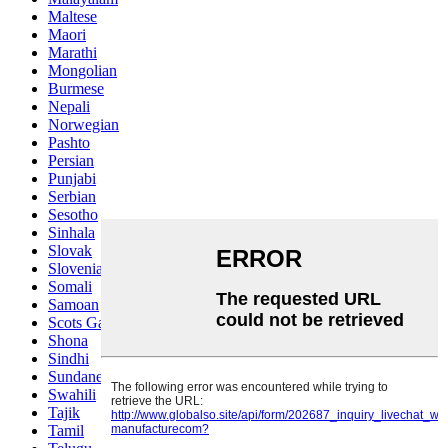
Maltese
Maori
Marathi
Mongolian
Burmese
Nepali
Norwegian
Pashto
Persian
Punjabi
Serbian
Sesotho
Sinhala
Slovak
Slovenian
Somali
Samoan
Scots Gaelic
Shona
Sindhi
Sundanese
Swahili
Tajik
Tamil