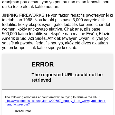
aranjman pou echantiyon yo pou ou nan mitan lannwit, pou
ou ka teste efè ak kalite nou an.
JINPING FIREWORKS se yon faktori fedatifis pwofesyonèl ki
te etabli an 1968. Nou ka ofri plis pase 3,000 varyete atik
fedatifis: kokiy ekspozisyon, gato, fedatifis konbine, chandèl
women, kokiy anti-zwazo elatriye. Chak ane, plis pase
500,000 katon fedatifis yo ekspòte nan mache Ewòp, Etazini,
Amerik di Sid, Azi Sidès, Afrik ak Mwayen Oryan. Kliyan yo
satisfè ak pwodwi fedatifis nou yo, akòz efè divès ak atiran
yo, pri konpetitif ak kalite siperyè ki estab.