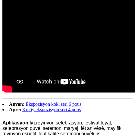
Anvan:
Ekspozisyon koki seri 6 pous
Apre:
Kokiy ekspozisyon seri 4 pous
Aplikasyon laj:
reyinyon selebrasyon, festival teyat,
selebrasyon ouvè, seremoni maryaj, fèt anivèsè, mayifik
reyinyon espòtif, tout kalite seremoni ouvèti jis.