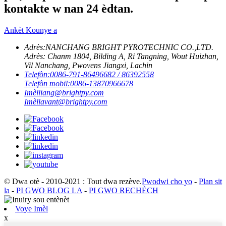
kontakte w nan 24 èdtan.
Ankèt Kounye a
Adrès:
NANCHANG BRIGHT PYROTECHNIC CO.,LTD.
Adrès: Chanm 1804, Bilding A, Ri Tangning, Wout Huizhan,
Vil Nanchang, Pwovens Jiangxi, Lachin
Telefòn:
0086-791-86496682 / 86392558
Telefòn mobil:
0086-13870966678
Imèl
liang@brightpy.com
Imèl
lavant@brightpy.com
© Dwa otè - 2010-2021 : Tout dwa rezève.
Pwodwi cho yo
-
Plan sit
la
-
PI GWO BLOG LA
-
PI GWO RECHÈCH
Voye Imèl
x