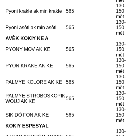
mèt
130-
Pyoni krakle ak min krakle
565
150
mèt
130-
Pyoni asòti ak min asòti
565
150
mèt
AVÈK KOKIY KE A
130-
PYONY MOV AK KE
565
150
mèt
130-
PYON KRAKE AK KE
565
150
mèt
130-
PALMYE KOLORE AK KE
565
150
mèt
130-
PALMYE STROBOSKOPIK
565
150
WOUJ AK KE
mèt
130-
SIK DÒ FON AK KE
565
150
mèt
KOKIY ESPESYAL
130-