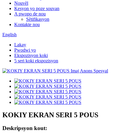
Nouvèl
Kesyon yo poze souvan
A pwopo de nou
Sètifikasyon
Kontakte nou
English
Lakay
Pwodwi yo
Ekspozisyon koki
5 seri koki ekspozisyon
KOKIY EKRAN SERI 5 POUS
Deskripsyon kout: