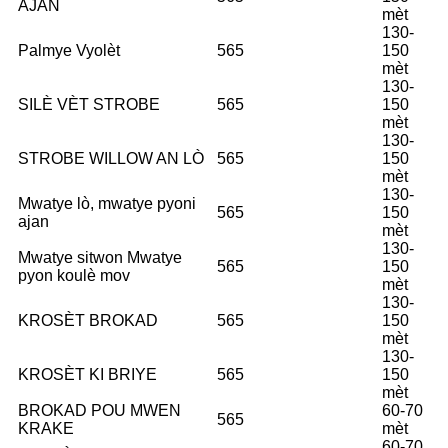
AJAN
mèt
130-
Palmye Vyolèt
565
150
mèt
130-
SILÈ VÈT STROBE
565
150
mèt
130-
STROBE WILLOW AN LÒ
565
150
mèt
130-
Mwatye lò, mwatye pyoni
565
150
ajan
mèt
130-
Mwatye sitwon Mwatye
565
150
pyon koulè mov
mèt
130-
KROSÈT BROKAD
565
150
mèt
130-
KROSÈT KI BRIYE
565
150
mèt
BROKAD POU MWEN
60-70
565
KRAKE
mèt
60-70