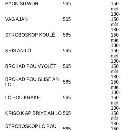
PYON SITWON
565
150
mèt
130-
VAG AJAN
565
150
mèt
130-
STROBOSKOP KOULÈ
565
150
mèt
130-
KRIS AN LÒ.
565
150
mèt
130-
BROKAD POU VYOLÈT
565
150
mèt
130-
BROKAD POU GLISE AN
565
150
LÒ
mèt
130-
LÒ POU KRAKE
565
150
mèt
130-
KRISO K AP BRIYE AN LÒ
565
150
mèt
130-
STROBOSKOP LÒ POU
565
150