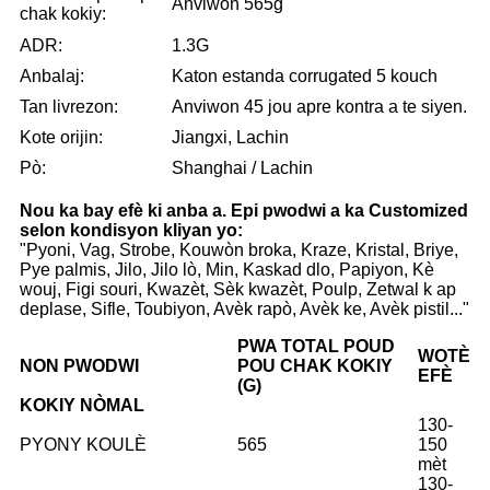
Anviwon 565g
chak kokiy:
ADR:
1.3G
Anbalaj:
Katon estanda corrugated 5 kouch
Tan livrezon:
Anviwon 45 jou apre kontra a te siyen.
Kote orijin:
Jiangxi, Lachin
Pò:
Shanghai / Lachin
Nou ka bay efè ki anba a. Epi pwodwi a ka Customized
selon kondisyon kliyan yo:
"Pyoni, Vag, Strobe, Kouwòn broka, Kraze, Kristal, Briye,
Pye palmis, Jilo, Jilo lò, Min, Kaskad dlo, Papiyon, Kè
wouj, Figi souri, Kwazèt, Sèk kwazèt, Poulp, Zetwal k ap
deplase, Sifle, Toubiyon, Avèk rapò, Avèk ke, Avèk pistil..."
PWA TOTAL POUD
WOTÈ
NON PWODWI
POU CHAK KOKIY
EFÈ
(G)
KOKIY NÒMAL
130-
PYONY KOULÈ
565
150
mèt
130-