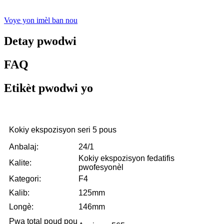
Voye yon imèl ban nou
Detay pwodwi
FAQ
Etikèt pwodwi yo
Kokiy ekspozisyon seri 5 pous
Anbalaj:
24/1
Kokiy ekspozisyon fedatifis
Kalite:
pwofesyonèl
Kategori:
F4
Kalib:
125mm
Longè:
146mm
Pwa total poud pou