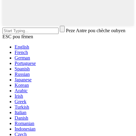
Peze Antre pou chèche oubyen
ESC pou fèmen
English
French
German
Portuguese
Spanish
Russian
Japanese
Korean
Arabic
Irish
Greek
Turkish
Italian
Danish
Romanian
Indonesian
Czech