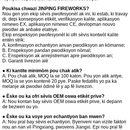
Poukisa chwazi JINPING FIREWORKS?
Nou gen yon ekip sèvis pwofesyonèl ak ini, ki estab, ki travay
di, depi konsepsyon etikèt, verifikasyon kalite, aplikasyon
nimewo EX, aplikasyon nimewo CE, devlopman nouvo
pwodwi ak anbake elatriye.
Ekip enspeksyon pwofesyonèl ki ofri sèvis kontwòl kalite
entèn strik:
A. konfimasyon echantiyon anvan pwodiksyon an kòmanse;
B. Enspeksyon pandan pwodiksyon nòmal;
C. Enspeksyon ak anrejistreman apre pwodiksyon an;
D. Garanti livrezon alè
● Ki kantite minimòm pou chak atik?
A: Pou chak atik, MOQ la se 100 katon. Pou yon atik antye,
MOQ la se yon kontenè 20 pye. Paske fedatifis yo pa ka
melanje ak pwodwi òdinè lè y ap fè livrezon.
● Èske ou ka ofri sèvis OEM oswa etikèt prive?
A: Nou kontan bay sèvis OEM oswa etikèt prive, ki depann
de bezwen ou yo.
● Èske ou ka voye yon echantiyon ban mwen?
A: Nou pral bay sèvis echantiyon. Byenveni nan vizite faktori
nou an nan vil Pingxiang, pwovens Jiangxi. Epi nou pral fè