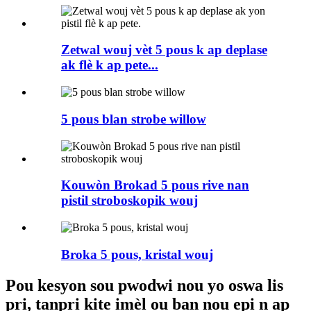
Zetwal wouj vèt 5 pous k ap deplase
ak flè k ap pete...
5 pous blan strobe willow
Kouwòn Brokad 5 pous rive nan
pistil stroboskopik wouj
Broka 5 pous, kristal wouj
Pou kesyon sou pwodwi nou yo oswa lis
pri, tanpri kite imèl ou ban nou epi n ap