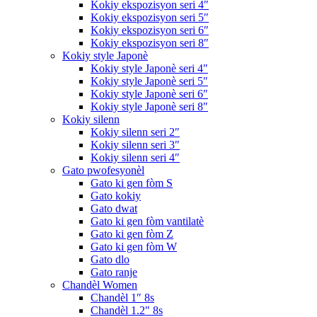
Kokiy ekspozisyon seri 4″
Kokiy ekspozisyon seri 5″
Kokiy ekspozisyon seri 6″
Kokiy ekspozisyon seri 8″
Kokiy style Japonè
Kokiy style Japonè seri 4″
Kokiy style Japonè seri 5″
Kokiy style Japonè seri 6″
Kokiy style Japonè seri 8″
Kokiy silenn
Kokiy silenn seri 2″
Kokiy silenn seri 3″
Kokiy silenn seri 4″
Gato pwofesyonèl
Gato ki gen fòm S
Gato kokiy
Gato dwat
Gato ki gen fòm vantilatè
Gato ki gen fòm Z
Gato ki gen fòm W
Gato dlo
Gato ranje
Chandèl Women
Chandèl 1″ 8s
Chandèl 1.2″ 8s