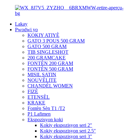
Lakay
Pwodwi yo
KOKIY ATIYÈ
GATO 3 POUS 500 GRAM
GATO 500 GRAM
TIB SINGLESHOT
200 GRAMCAKE
FONTÈN 200 GRAM
FONTÈN 500 GRAM
MISIL SATIN
NOUVÈLITE
CHANDÈL WOMEN
FIZÈ
ETENSÈL
KRAKE
Fontèn Sèn T1 /T2
P1 Lafimen
Ekspozisyon koki
Kokiy ekspozisyon seri 2″
Kokiy ekspozisyon seri 2.5″
Kokiy ekspozisyon seri 3″